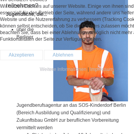
teilnehmen?
Wir nutzen Cookies auf unserer Website. Einige von ihnen sind
essenziell für den Betrieb der Seite, während andere uns helfen
Jugendliche, die...
Website und die Nutzererfahrung zu verbessern (Tracking Cook
können selbst entscheiden, ob Sie die Cookies zulassen möchte
über die
beachten Sie, dass bei einer Ablehnung womöglich nicht mehr 
Berliner
Funktionalitäten der Seite zur Verfügung stehen.
Akzeptieren
Ablehnen
Weitere Informationen
|
Impressum
Jugendberufsagentur an das SOS-Kinderdorf Berlin
(Bereich Ausbildung und Qualifizierung) und
Zukunftsbau GmbH zur beruflichen Vorbereitung
vermittelt werden