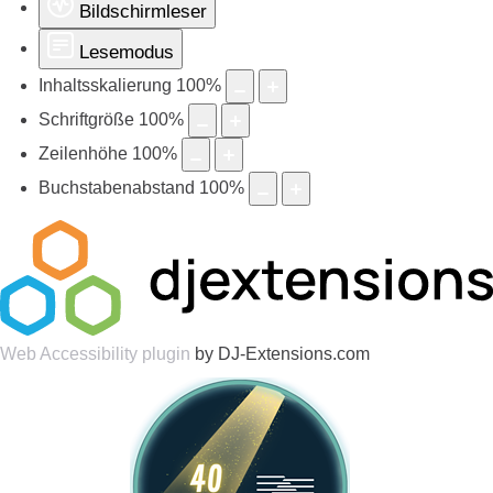
Bildschirmleser
Lesemodus
Inhaltsskalierung
100
%
Schriftgröße
100
%
Zeilenhöhe
100
%
Buchstabenabstand
100
%
Web Accessibility plugin
by DJ-Extensions.com