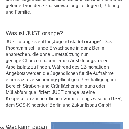
gefördert von der Senatsverwaltung für Jugend, Bildung
und Familie.
Was ist JUST orange?
JUST orange steht für „
Ju
gend
st
artet
orange
“. Das
Programm soll junge Erwachsene in ganz Berlin
ansprechen, die ohne Unterstützung nur
geringe Chancen haben, einen Ausbildungs- oder
Arbeitsplatz zu finden. Während des 12-monatigen
Angebots werden die Jugendlichen für die Aufnahme
einer sozialversicherungspflichtigen Beschäftigung im
Bereich Straßen- und Grünflächenreinigung oder
Müllabfuhr qualifiziert. JUST orange ist eine
Kooperation zur beruflichen Vorbereitung zwischen BSR,
dem SOS-Kinderdorf Berlin und Zukunftsbau GmbH.
Wer kann daran
Wir benutzen Cookies