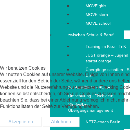
MOVE girls
MOVE stern
MOVE school
zwischen Schule & Beruf
Training im Kiez - TriK
JUST orange – Jugend
startet orange
Wir benutzen Cookies
Übergänge schaffen - S
Wir nutzen Cookies auf unserer Website. Einige von ihnen sind
Up!
essenziell für den Betrieb der Seite, während andere uns helfen
Website und die Nutzererfahrung zu verbessern (Tracking Cook
zur Ausbildung - AQUA
können selbst entscheiden, ob Sie die Cookies zulassen möchte
Umschulung - Tischler:in
beachten Sie, dass bei einer Ablehnung womöglich nicht mehr 
Strafvollzug -
Funktionalitäten der Seite zur Verfügung stehen.
Übergangsmanagement
Akzeptieren
Ablehnen
NETZ-coach Berlin