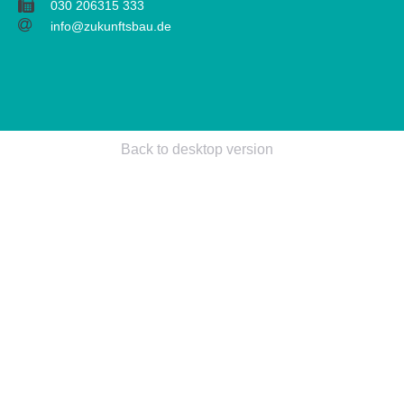
030 206315 333
info@zukunftsbau.de
Back to desktop version