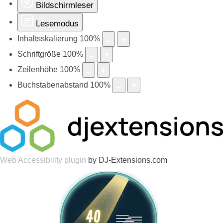
Bildschirmleser
Lesemodus
Inhaltsskalierung
100
%
Schriftgröße
100
%
Zeilenhöhe
100
%
Buchstabenabstand
100
%
Web Accessibility plugin
by DJ-Extensions.com