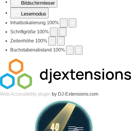
Bildschirmleser
Lesemodus
Inhaltsskalierung
100
%
Schriftgröße
100
%
Zeilenhöhe
100
%
Buchstabenabstand
100
%
Web Accessibility plugin
by DJ-Extensions.com