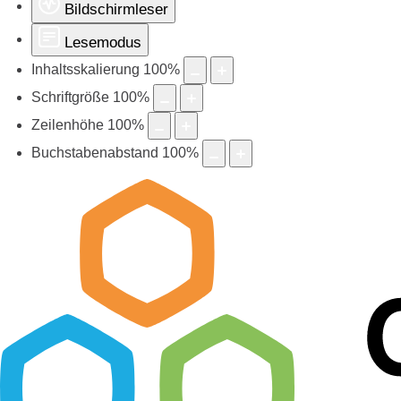
Bildschirmleser
Lesemodus
Inhaltsskalierung
100
%
Schriftgröße
100
%
Zeilenhöhe
100
%
Buchstabenabstand
100
%