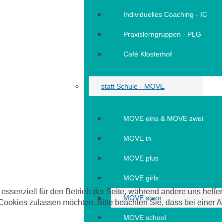
Individuelles Coaching - IC
Praxislerngruppen - PLG
Café Klosterhof
statt Schule - MOVE
MOVE eins & MOVE zwei
MOVE in
MOVE plus
MOVE girls
 essenziell für den Betrieb der Seite, während andere uns helf
MOVE stern
 Cookies zulassen möchten. Bitte beachten Sie, dass bei einer 
MOVE school