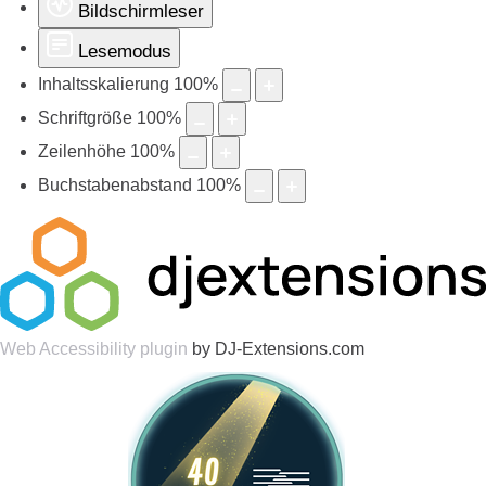
Bildschirmleser
Lesemodus
Inhaltsskalierung
100
%
Schriftgröße
100
%
Zeilenhöhe
100
%
Buchstabenabstand
100
%
Web Accessibility plugin
by DJ-Extensions.com