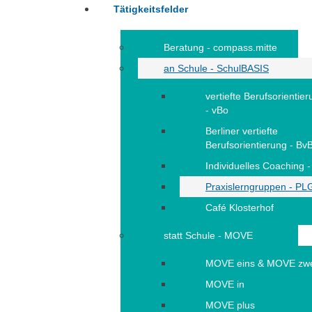
Tätigkeitsfelder
Beratung - compass.mitte
an Schule - SchulBASIS
vertiefte Berufsorientie
- vBo
Berliner vertiefte
Berufsorientierung - Bv
Individuelles Coaching -
Praxislerngruppen - PL
Café Klosterhof
statt Schule - MOVE
MOVE eins & MOVE zw
MOVE in
MOVE plus