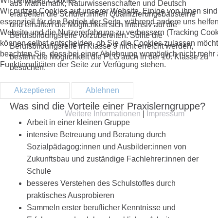
Wir benutzen Cookies
aus Mathematik, Naturwissenschaften und Deutsch
Wir nutzen Cookies auf unserer Website. Einige von ihnen sind
erarbeiten die Schüler:innen Qualifizierungsbausteine
essenziell für den Betrieb der Seite, während andere uns helfen
und erhalten die Möglichkeit sich intensiv auf die
Website und die Nutzererfahrung zu verbessern (Tracking Cook
Berufsbildungsreife vorzubereiten. Sollte die
können selbst entscheiden, ob Sie die Cookies zulassen möchte
Berufsbildungsreife in Klasse 9 nicht erreicht werden,
beachten Sie, dass bei einer Ablehnung womöglich nicht mehr 
besteht die Möglichkeit die PLG auch in der 10. Klasse zu
Funktionalitäten der Seite zur Verfügung stehen.
besuchen.
Akzeptieren
Ablehnen
Was sind die Vorteile einer Praxislerngruppe?
Weitere Informationen
|
Impressum
Arbeit in einer kleinen Gruppe
intensive Betreuung und Beratung durch
Sozialpädagog:innen und Ausbilder:innen von
Zukunftsbau und zuständige Fachlehrer:innen der
Schule
besseres Verstehen des Schulstoffes durch
praktisches Ausprobieren
Sammeln erster beruflicher Kenntnisse und