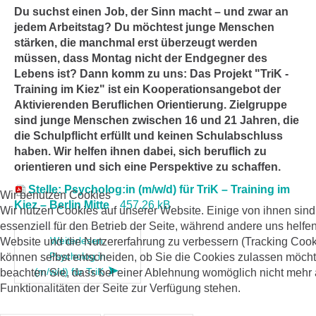
Du suchst einen Job, der Sinn macht – und zwar an
jedem Arbeitstag? Du möchtest junge Menschen
stärken, die manchmal erst überzeugt werden
müssen, dass Montag nicht der Endgegner des
Lebens ist? Dann komm zu uns: Das Projekt "TriK -
Training im Kiez" ist ein Kooperationsangebot der
Aktivierenden Beruflichen Orientierung. Zielgruppe
sind junge Menschen zwischen 16 und 21 Jahren, die
die Schulpflicht erfüllt und keinen Schulabschluss
haben. Wir helfen ihnen dabei, sich beruflich zu
orientieren und sich eine Perspektive zu schaffen.
Stelle: Psycholog:in (m/w/d) für TriK – Training im
Wir benutzen Cookies
Kiez – Berlin Mitte
457.26 kB
Wir nutzen Cookies auf unserer Website. Einige von ihnen sind
essenziell für den Betrieb der Seite, während andere uns helfen
Weiterlesen:
Website und die Nutzererfahrung zu verbessern (Tracking Cook
Psycholog:in
können selbst entscheiden, ob Sie die Cookies zulassen möchte
(m/w/d) für TriK
beachten Sie, dass bei einer Ablehnung womöglich nicht mehr 
Funktionalitäten der Seite zur Verfügung stehen.