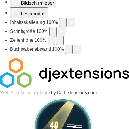
Bildschirmleser
Lesemodus
Inhaltsskalierung
100
%
Schriftgröße
100
%
Zeilenhöhe
100
%
Buchstabenabstand
100
%
Web Accessibility plugin
by DJ-Extensions.com