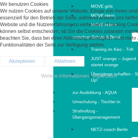
Wir benutzen Cookies
MOVE girls
Wir nutzen Cookies auf unserer Website. Einige von ihnen sind
MOVE stern
essenziell für den Betrieb der Seite, während andere uns helfen
Website und die Nutzererfahrung zu verbessern (Tracking Cook
MOVE school
können selbst entscheiden, ob Sie die Cookies zulassen möchte
zwischen Schule & Beruf
beachten Sie, dass bei einer Ablehnung womöglich nicht mehr 
Funktionalitäten der Seite zur Verfügung stehen.
Training im Kiez - TriK
JUST orange – Jugend
Akzeptieren
Ablehnen
startet orange
Übergänge schaffen - S
Weitere Informationen
|
Impressum
Up!
zur Ausbildung - AQUA
Umschulung - Tischler:in
Strafvollzug -
Übergangsmanagement
NETZ-coach Berlin