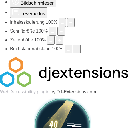
Bildschirmleser
Lesemodus
Inhaltsskalierung
100
%
Schriftgröße
100
%
Zeilenhöhe
100
%
Buchstabenabstand
100
%
Web Accessibility plugin
by DJ-Extensions.com